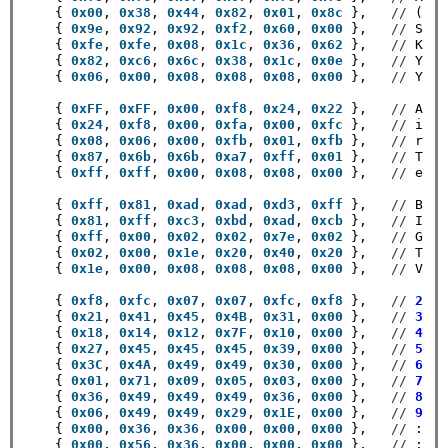
    { 
0x00
, 
0x38
, 
0x44
, 
0x82
, 
0x01
, 
0x8c
 },   
//
 (

    { 
0x9e
, 
0x92
, 
0x92
, 
0xf2
, 
0x60
, 
0x00
 },   
//
 S

    { 
0xfe
, 
0xfe
, 
0x08
, 
0x1c
, 
0x36
, 
0x62
 },   
//
 K

    { 
0x82
, 
0xc6
, 
0x6c
, 
0x38
, 
0x1c
, 
0x0e
 },   
//
 Y

    { 
0x06
, 
0x00
, 
0x08
, 
0x08
, 
0x08
, 
0x00
 },   
//
 Y

    { 
0xFF
, 
0xFF
, 
0x00
, 
0xf8
, 
0x24
, 
0x22
 },   
//
 A

    { 
0x24
, 
0xf8
, 
0x00
, 
0xfa
, 
0x00
, 
0xfc
 },   
//
 i

    { 
0x08
, 
0x06
, 
0x00
, 
0xfb
, 
0x01
, 
0xfb
 },   
//
 r

    { 
0x87
, 
0x6b
, 
0x6b
, 
0xa7
, 
0xff
, 
0x01
 },   
//
 T

    { 
0xff
, 
0xff
, 
0x00
, 
0x08
, 
0x08
, 
0x00
 },   
//
 e

    { 
0xff
, 
0x81
, 
0xad
, 
0xad
, 
0xd3
, 
0xff
 },   
//
 B

    { 
0x81
, 
0xff
, 
0xc3
, 
0xbd
, 
0xad
, 
0xcb
 },   
//
 I

    { 
0xff
, 
0x00
, 
0x02
, 
0x02
, 
0x7e
, 
0x02
 },   
//
 G

    { 
0x02
, 
0x00
, 
0x1e
, 
0x20
, 
0x40
, 
0x20
 },   
//
 T

    { 
0x1e
, 
0x00
, 
0x08
, 
0x08
, 
0x08
, 
0x00
 },   
//
 V

    { 
0xf8
, 
0xfc
, 
0x07
, 
0x07
, 
0xfc
, 
0xf8
 },   
//
2
    { 
0x21
, 
0x41
, 
0x45
, 
0x4B
, 
0x31
, 
0x00
 },   
//
3
    { 
0x18
, 
0x14
, 
0x12
, 
0x7F
, 
0x10
, 
0x00
 },   
//
4
    { 
0x27
, 
0x45
, 
0x45
, 
0x45
, 
0x39
, 
0x00
 },   
//
5
    { 
0x3C
, 
0x4A
, 
0x49
, 
0x49
, 
0x30
, 
0x00
 },   
//
6
    { 
0x01
, 
0x71
, 
0x09
, 
0x05
, 
0x03
, 
0x00
 },   
//
7
    { 
0x36
, 
0x49
, 
0x49
, 
0x49
, 
0x36
, 
0x00
 },   
//
8
    { 
0x06
, 
0x49
, 
0x49
, 
0x29
, 
0x1E
, 
0x00
 },   
//
9
    { 
0x00
, 
0x36
, 
0x36
, 
0x00
, 
0x00
, 
0x00
 },   
//
 :

    { 
0x00
, 
0x56
, 
0x36
, 
0x00
, 
0x00
, 
0x00
 },   
//
 ;
