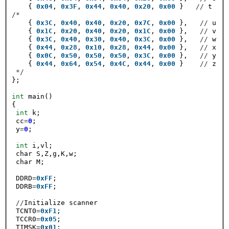
    { 
0x04
, 
0x3F
, 
0x44
, 
0x40
, 
0x20
, 
0x00
 }   
//
/*
    { 
0x3C
, 
0x40
, 
0x40
, 
0x20
, 
0x7C
, 
0x00
 },   
//
 u

    { 
0x1C
, 
0x20
, 
0x40
, 
0x20
, 
0x1C
, 
0x00
 },   
//
 v

    { 
0x3C
, 
0x40
, 
0x30
, 
0x40
, 
0x3C
, 
0x00
 },   
//
 w

    { 
0x44
, 
0x28
, 
0x10
, 
0x28
, 
0x44
, 
0x00
 },   
//
 x

    { 
0x0C
, 
0x50
, 
0x50
, 
0x50
, 
0x3C
, 
0x00
 },   
//
 y

    { 
0x44
, 
0x64
, 
0x54
, 
0x4C
, 
0x44
, 
0x00
 }    
//
 z

*/
};

int
 main()

{

int
 k;

 cc
=
0
;

 y
=
0
;

int
 i,vl;

 char S,Z,g,K,w;

 char M;

 DDRD
=
0xFF
;

 DDRB
=
0xFF
;

//
Initialize scanner

 TCNT0
=
0xF1
;

 TCCR0
=
0x05
;

 TIMSK
=
0x01
;
