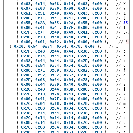
    { 
0x63
, 
0x14
, 
0x08
, 
0x14
, 
0x63
, 
0x00
 },   
//
 X

    { 
0x07
, 
0x08
, 
0x70
, 
0x08
, 
0x07
, 
0x00
 },   
//
 Y

    { 
0x61
, 
0x51
, 
0x49
, 
0x45
, 
0x43
, 
0x00
 },   
//
 Z

    { 
0x00
, 
0x7F
, 
0x41
, 
0x41
, 
0x00
, 
0x00
 },   
//
 [

    { 
0x55
, 
0x2A
, 
0x55
, 
0x2A
, 
0x55
, 
0x00
 },   
//
55
    { 
0x00
, 
0x41
, 
0x41
, 
0x7F
, 
0x00
, 
0x00
 },   
//
 ]

    { 
0x7F
, 
0x7F
, 
0x49
, 
0x49
, 
0x41
, 
0x00
 },   
//
 E
//
{
    { 
0x40
, 
0x40
, 
0x40
, 
0x40
, 
0x40
, 
0x00
 },   
//
 _

    { 
0x00
, 
0x01
, 
0x02
, 
0x04
, 
0x00
, 
0x00
 },    
//
'  
 { 
0x20
, 
0x54
, 
0x54
, 
0x54
, 
0x78
, 
0x00
 },   
//
 a

    { 
0x7F
, 
0x48
, 
0x44
, 
0x44
, 
0x38
, 
0x00
 },   
//
 b

    { 
0x38
, 
0x44
, 
0x44
, 
0x44
, 
0x20
, 
0x00
 },   
//
 c

    { 
0x38
, 
0x44
, 
0x44
, 
0x48
, 
0x7F
, 
0x00
 },   
//
 d

    { 
0x38
, 
0x54
, 
0x54
, 
0x54
, 
0x18
, 
0x00
 },   
//
 e

    { 
0x08
, 
0x7E
, 
0x09
, 
0x01
, 
0x02
, 
0x00
 },   
//
 f

    { 
0x0C
, 
0x52
, 
0x52
, 
0x52
, 
0x3E
, 
0x00
 },   
//
 g

    { 
0x7F
, 
0x08
, 
0x04
, 
0x04
, 
0x78
, 
0x00
 },   
//
 h

    { 
0x00
, 
0x44
, 
0x7D
, 
0x40
, 
0x00
, 
0x00
 },   
//
 i

    { 
0x20
, 
0x40
, 
0x44
, 
0x3D
, 
0x00
, 
0x00
 },   
//
 j

    { 
0x7F
, 
0x10
, 
0x28
, 
0x44
, 
0x00
, 
0x00
 },   
//
 k

    { 
0x00
, 
0x41
, 
0x7F
, 
0x40
, 
0x00
, 
0x00
 },   
//
 l

    { 
0x7C
, 
0x04
, 
0x18
, 
0x04
, 
0x78
, 
0x00
 },   
//
 m

    { 
0x7C
, 
0x08
, 
0x04
, 
0x04
, 
0x78
, 
0x00
 },   
//
 n

    { 
0x38
, 
0x44
, 
0x44
, 
0x44
, 
0x38
, 
0x00
 },   
//
 o

    { 
0x7C
, 
0x14
, 
0x14
, 
0x14
, 
0x08
, 
0x00
 },   
//
 p

    { 
0x08
, 
0x14
, 
0x14
, 
0x18
, 
0x7C
, 
0x00
 },   
//
 q

    { 
0x7C
, 
0x08
, 
0x04
, 
0x04
, 
0x08
, 
0x00
 },   
//
 r

    { 
0x48
, 
0x54
, 
0x54
, 
0x54
, 
0x20
, 
0x00
 },   
//
 s
