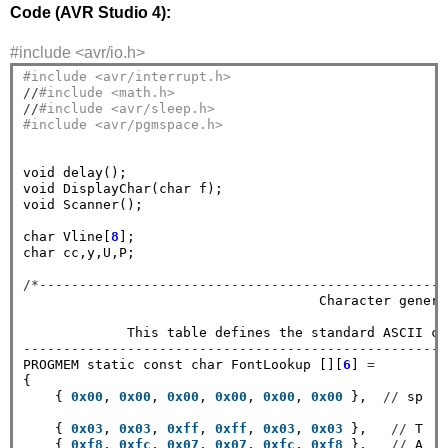
Code (AVR Studio 4):
#include <avr/io.h>
#include <avr/interrupt.h>
//
#include <math.h>
//
#include <avr/sleep.h>
#include <avr/pgmspace.h> 
void delay();

void DisplayChar(char f);

void Scanner();

char Vline[
8
];

char cc,y,U,P;

/*---------------------------------------------------
                                     Character generat
             This table defines the standard ASCII ch
-----------------------------------------------------
PROGMEM static const char FontLookup [][
6
] 
=
{

    { 
0x00
, 
0x00
, 
0x00
, 
0x00
, 
0x00
, 
0x00
 },  
//
 sp

    { 
0x03
, 
0x03
, 
0xff
, 
0xff
, 
0x03
, 
0x03
 },   
//
 T

    { 
0xf8
, 
0xfc
, 
0x07
, 
0x07
, 
0xfc
, 
0xf8
 },   
//
 A
