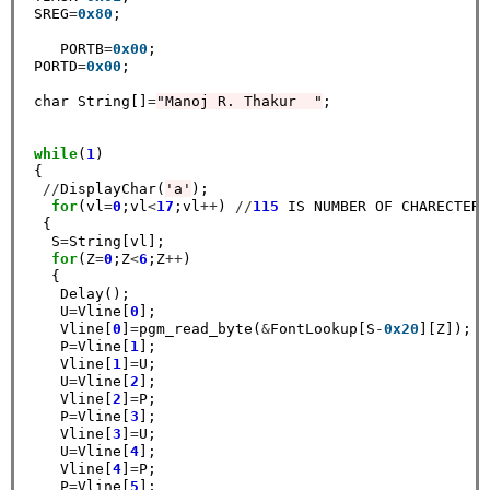
 SREG
=
0x80
;

    PORTB
=
0x00
;

 PORTD
=
0x00
;

 char String[]
=
"Manoj R. Thakur  "
;

while
(
1
)

 {

//
DisplayChar(
'a'
);

for
(vl
=
0
;vl
<
17
;vl
++
) 
//
115
 IS NUMBER OF CHARECTERS

  {

   S
=
String[vl];

for
(Z
=
0
;Z
<
6
;Z
++
)

   { 

    Delay();

    U
=
Vline[
0
];

    Vline[
0
]
=
pgm_read_byte(
&
FontLookup[S
-
0x20
][Z]);   
    P
=
Vline[
1
];

    Vline[
1
]
=
U;

    U
=
Vline[
2
];

    Vline[
2
]
=
P;

    P
=
Vline[
3
];

    Vline[
3
]
=
U;

    U
=
Vline[
4
];

    Vline[
4
]
=
P;

    P
=
Vline[
5
];
