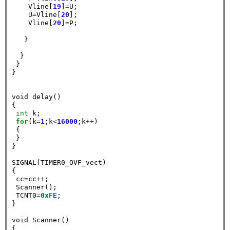
    Vline[
19
]
=
U;

    U
=
Vline[
20
];

    Vline[
20
]
=
P;                                     
   }

  }

 }

}

void delay()

{

int
 k; 

for
(k
=
1
;k
<
16000
;k
++
)

 {

 }

}

SIGNAL(TIMER0_OVF_vect)

{

 cc
=
cc
++
;

 Scanner();

 TCNT0
=
0xFE
;

}

void Scanner()

{
