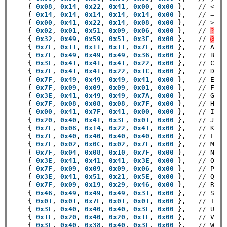
    { 
0x08
, 
0x14
, 
0x22
, 
0x41
, 
0x00
, 
0x00
 },   
//
<
    { 
0x14
, 
0x14
, 
0x14
, 
0x14
, 
0x14
, 
0x00
 },   
//
=
    { 
0x00
, 
0x41
, 
0x22
, 
0x14
, 
0x08
, 
0x00
 },   
//
>
    { 
0x02
, 
0x01
, 
0x51
, 
0x09
, 
0x06
, 
0x00
 },   
//
?
    { 
0x32
, 
0x49
, 
0x59
, 
0x51
, 
0x3E
, 
0x00
 },   
//
@
    { 
0x7E
, 
0x11
, 
0x11
, 
0x11
, 
0x7E
, 
0x00
 },   
//
 A

    { 
0x7F
, 
0x49
, 
0x49
, 
0x49
, 
0x36
, 
0x00
 },   
//
 B

    { 
0x3E
, 
0x41
, 
0x41
, 
0x41
, 
0x22
, 
0x00
 },   
//
 C

    { 
0x7F
, 
0x41
, 
0x41
, 
0x22
, 
0x1C
, 
0x00
 },   
//
 D

    { 
0x7F
, 
0x49
, 
0x49
, 
0x49
, 
0x41
, 
0x00
 },   
//
 E

    { 
0x7F
, 
0x09
, 
0x09
, 
0x09
, 
0x01
, 
0x00
 },   
//
 F

    { 
0x3E
, 
0x41
, 
0x49
, 
0x49
, 
0x7A
, 
0x00
 },   
//
 G

    { 
0x7F
, 
0x08
, 
0x08
, 
0x08
, 
0x7F
, 
0x00
 },   
//
 H

    { 
0x00
, 
0x41
, 
0x7F
, 
0x41
, 
0x00
, 
0x00
 },   
//
 I

    { 
0x20
, 
0x40
, 
0x41
, 
0x3F
, 
0x01
, 
0x00
 },   
//
 J

    { 
0x7F
, 
0x08
, 
0x14
, 
0x22
, 
0x41
, 
0x00
 },   
//
 K

    { 
0x7F
, 
0x40
, 
0x40
, 
0x40
, 
0x40
, 
0x00
 },   
//
 L

    { 
0x7F
, 
0x02
, 
0x0C
, 
0x02
, 
0x7F
, 
0x00
 },   
//
 M

    { 
0x7F
, 
0x04
, 
0x08
, 
0x10
, 
0x7F
, 
0x00
 },   
//
 N

    { 
0x3E
, 
0x41
, 
0x41
, 
0x41
, 
0x3E
, 
0x00
 },   
//
 O

    { 
0x7F
, 
0x09
, 
0x09
, 
0x09
, 
0x06
, 
0x00
 },   
//
 P

    { 
0x3E
, 
0x41
, 
0x51
, 
0x21
, 
0x5E
, 
0x00
 },   
//
 Q

    { 
0x7F
, 
0x09
, 
0x19
, 
0x29
, 
0x46
, 
0x00
 },   
//
 R

    { 
0x46
, 
0x49
, 
0x49
, 
0x49
, 
0x31
, 
0x00
 },   
//
 S

    { 
0x01
, 
0x01
, 
0x7F
, 
0x01
, 
0x01
, 
0x00
 },   
//
 T

    { 
0x3F
, 
0x40
, 
0x40
, 
0x40
, 
0x3F
, 
0x00
 },   
//
 U

    { 
0x1F
, 
0x20
, 
0x40
, 
0x20
, 
0x1F
, 
0x00
 },   
//
 V

    { 
0x3F
, 
0x40
, 
0x38
, 
0x40
, 
0x3F
, 
0x00
 },   
//
 W
