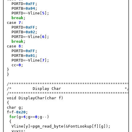
  PORTD
=
0xFF
;

  PORTB
=
0x04
;

  PORTD
=~
Vline[
5
];

break
;

case 
7
:

  PORTD
=
0xFF
;

  PORTB
=
0x02
;

  PORTD
=~
Vline[
6
];

break
;

case 
8
:

  PORTD
=
0xFF
;

  PORTB
=
0x01
;

  PORTD
=~
Vline[
7
];

  cc
=
0
;

}

}

/****************************************************
/*
         Display Char                           
*/
/****************************************************
void DisplayChar(char f)

{

char g;

f
=
f
-
0x20
;

for
(g
=
4
;g
>=
0
;g
--
)

 {

  Vline[y]
=
pgm_read_byte(
&
FontLookup[f][g]);

  y
=
y
++
;
