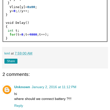
 }

  Vline[y]
=
0x00
;

  y
=
0
;
//
y
++
;

}

void Delay()

{

int
 t;

for
(t
=
0
;t
<
4000
;t
++
);

kml
at
7:59:00 AM
Share
2 comments:
Unknown
January 2, 2016 at 11:12 PM
hi
where should we connect battery ?!!!
Reply